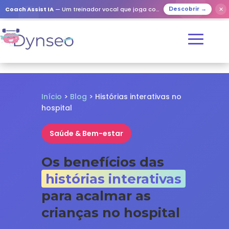
✕
Coach Assist IA
— Um treinador vocal que joga com os seus entes queridos
Descobrir →
Início
>
Blog
> Histórias interativas no
hospital
Saúde & Bem-estar
Os benefícios das
histórias interativas
para acalmar as
crianças no hospital