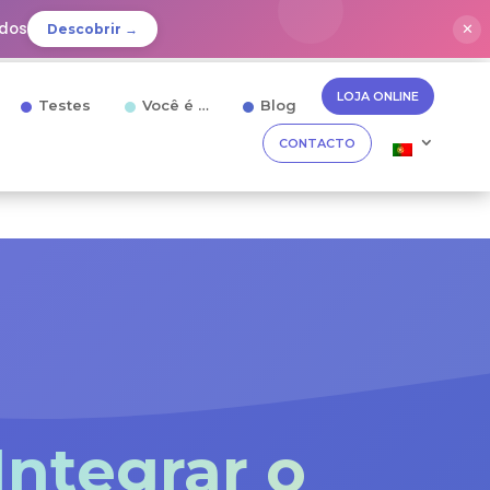
idos
✕
Descobrir →
LOJA ONLINE
Testes
Você é …
Blog
CONTACTO
Integrar o