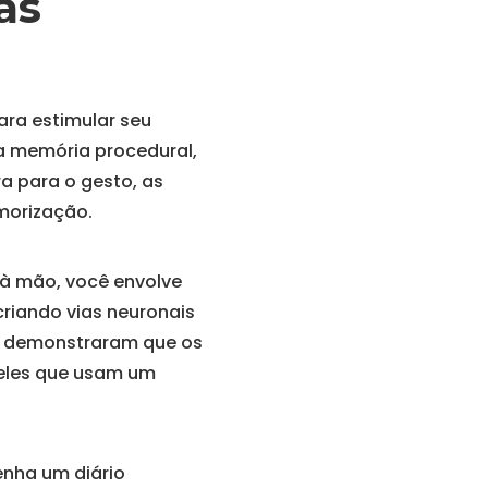
as
ara estimular seu
 a memória procedural,
a para o gesto, as
morização.
 à mão, você envolve
riando vias neuronais
on demonstraram que os
eles que usam um
enha um diário