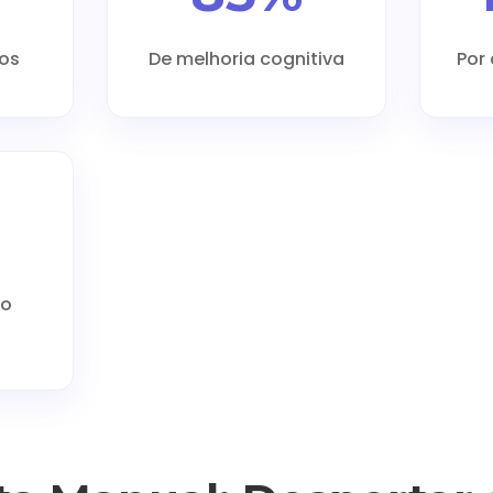
cos
De melhoria cognitiva
Por 
do