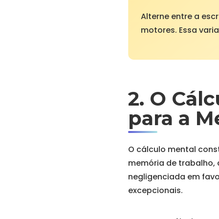
Alterne entre a escr
motores. Essa vari
2. O Cálc
para a M
O cálculo mental const
memória de trabalho, a
negligenciada em favo
excepcionais.