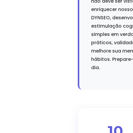
não deve ser vi
enriquecer noss
DYNSEO, desenvo
estimulação cogn
simples em verda
práticos, valida
melhore sua memó
hábitos. Prepare
dia.
10