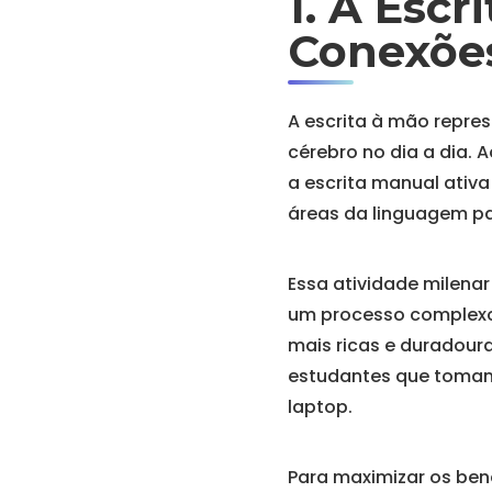
1. A Escr
Conexões
A escrita à mão repre
cérebro no dia a dia. 
a escrita manual ativa
áreas da linguagem p
Essa atividade milena
um processo complexo 
mais ricas e duradour
estudantes que tomam
laptop.
Para maximizar os bene