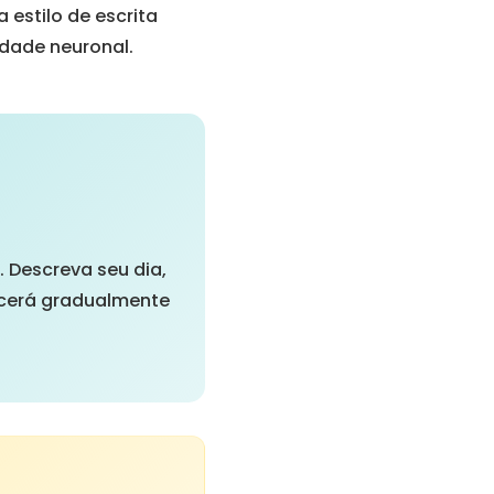
 estilo de escrita
idade neuronal.
Descreva seu dia,
lecerá gradualmente