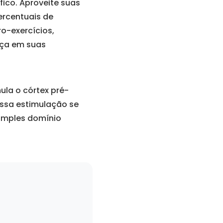
fico. Aproveite suas
ercentuais de
o-exercícios,
nça em suas
ula o córtex pré-
Essa estimulação se
simples domínio