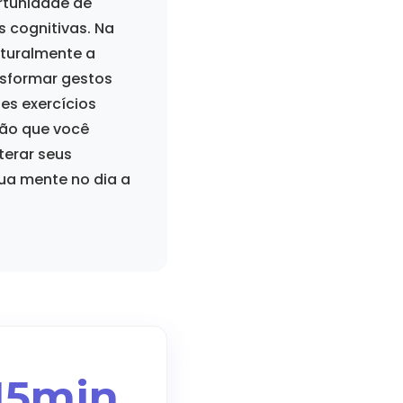
rtunidade de
 cognitivas. Na
turalmente a
nsformar gestos
es exercícios
rão que você
terar seus
sua mente no dia a
15min