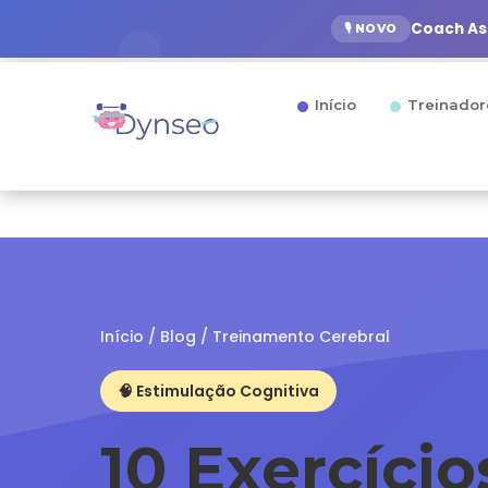
Coach Ass
🎙️ NOVO
Início
Treinador
Início
/
Blog
/
Treinamento Cerebral
🧠 Estimulação Cognitiva
10 Exercício