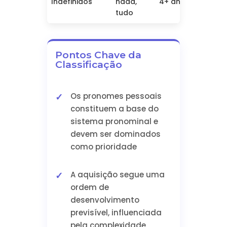
Indefinidos
nada,
4+ anos
abstr
tudo
Pontos Chave da
Classificação
Os pronomes pessoais
constituem a base do
sistema pronominal e
devem ser dominados
como prioridade
A aquisição segue uma
ordem de
desenvolvimento
previsível, influenciada
pela complexidade