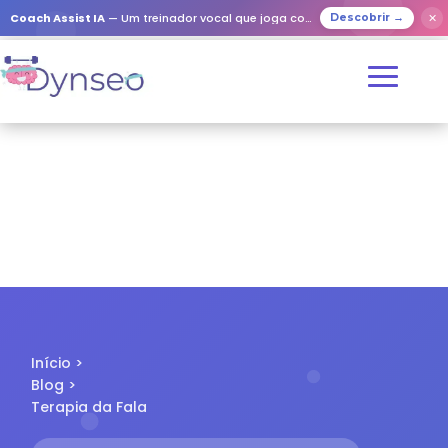
✕
Coach Assist IA
— Um treinador vocal que joga com os seus entes queridos
Descobrir →
Início
>
Blog
>
Terapia da Fala