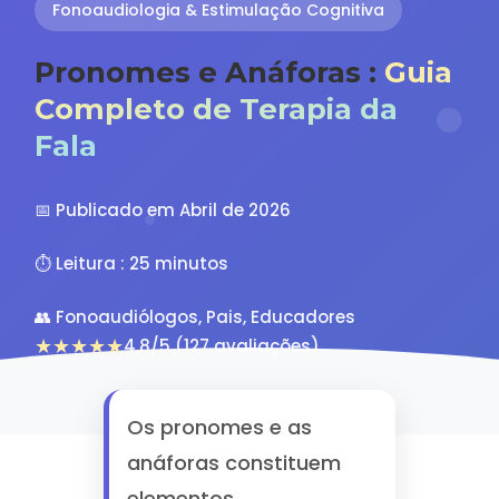
Fonoaudiologia & Estimulação Cognitiva
Pronomes e Anáforas :
Guia
Completo de Terapia da
Fala
📅 Publicado em Abril de 2026
⏱️ Leitura : 25 minutos
👥 Fonoaudiólogos, Pais, Educadores
★★★★★
4.8/5 (127 avaliações)
Os pronomes e as
anáforas constituem
elementos