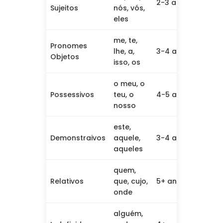
2-3 anos
eu/tu,
Sujeitos
nós, vós,
persp
eles
me, te,
Colo
Pronomes
lhe, a,
3-4 anos
sintát
Objetos
isso, os
conco
o meu, o
Conce
Possessivos
teu, o
4-5 anos
poss
nosso
este,
Refer
Demonstraivos
aquele,
3-4 anos
espac
aqueles
quem,
Subor
Relativos
que, cujo,
5+ anos
sinta
onde
comp
alguém,
Conce