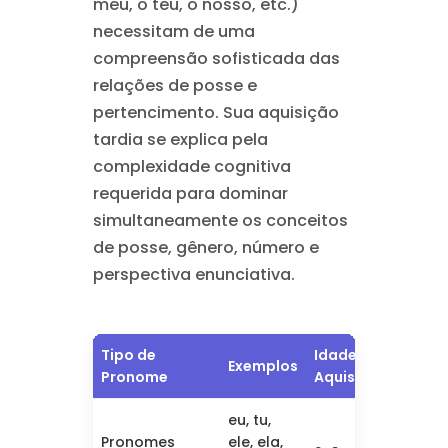
meu, o teu, o nosso, etc.)
necessitam de uma
compreensão sofisticada das
relações de posse e
pertencimento. Sua aquisição
tardia se explica pela
complexidade cognitiva
requerida para dominar
simultaneamente os conceitos
de posse, gênero, número e
perspectiva enunciativa.
Tipo de
Idade de
Desaf
Exemplos
Pronome
Aquisição
Parti
eu, tu,
Inver
Pronomes
ele, ela,