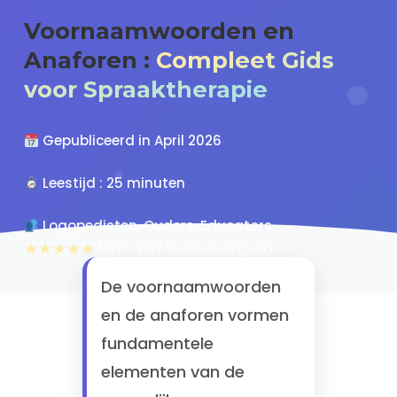
Voornaamwoorden en
Anaforen :
Compleet Gids
voor Spraaktherapie
Gepubliceerd in April 2026
Leestijd : 25 minuten
Logopedisten, Ouders, Educators
★★★★★
4.8/5 (127 beoordelingen)
De voornaamwoorden
en de anaforen vormen
fundamentele
elementen van de