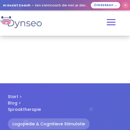
✕
AI Assist Coach
— Een stemcoach die met je dierbaren speelt
Ontdekken →
Start
>
Blog
>
Spraaktherapie
Logopedie & Cognitieve Stimulatie