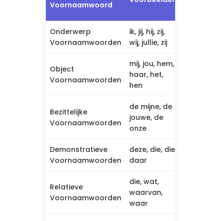
Voornaamwoord
Verwervi
Onderwerp
ik, jij, hij, zij,
2-3 jaar
Voornaamwoorden
wij, jullie, zij
mij, jou, hem,
Object
haar, het,
3-4 jaar
Voornaamwoorden
hen
de mijne, de
Bezittelijke
jouwe, de
4-5 jaar
Voornaamwoorden
onze
Demonstratieve
deze, die, die
3-4 jaar
Voornaamwoorden
daar
die, wat,
Relatieve
waarvan,
5+ jaar
Voornaamwoorden
waar