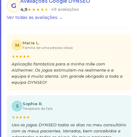
Avaliações Google DYNSEO
G
4,9
★
★
★
★
★
· 49 avaliações
Ver todas as avaliações →
Marie L.
M
Família de uma pessoa idosa
★
★
★
★
★
Aplicação fantástica para a minha mãe com
Alzheimer. Os jogos estimulam-na realmente e a
equipa é muito atenta. Um grande obrigado a toda a
equipa DYNSEO!
Sophie R.
S
Terapeuta da fala
★
★
★
★
★
Uso os jogos DYNSEO todos os dias no meu consultório
com os meus pacientes. Variados, bem concebidos e