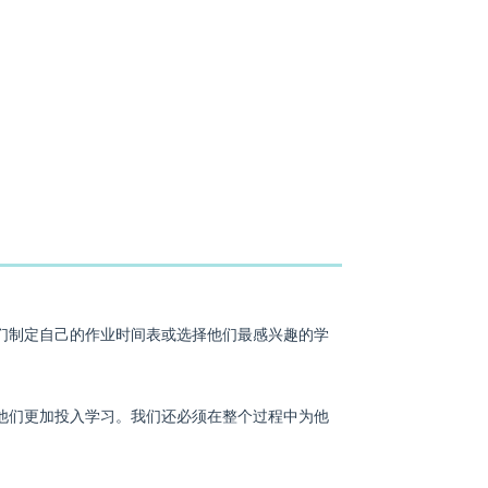
们制定自己的作业时间表或选择他们最感兴趣的学
他们更加投入学习。我们还必须在整个过程中为他