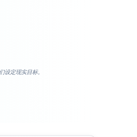
们设定现实目标。