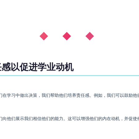
◆ ◆ ◆
任感以促进学业动机
们在学习中做出决策，我们帮助他们培养责任感。例如，我们可以鼓励他
们向他们展示我们相信他们的能力。这可以增强他们的内在动机，并促使