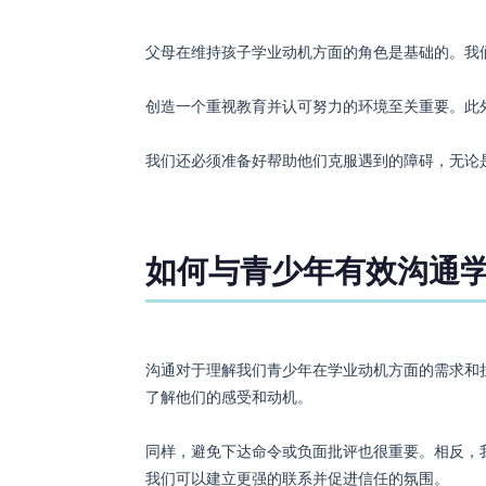
父母在维持孩子学业动机方面的角色是基础的。我
创造一个重视教育并认可努力的环境至关重要。此
我们还必须准备好帮助他们克服遇到的障碍，无论
如何与青少年有效沟通
沟通对于理解我们青少年在学业动机方面的需求和
了解他们的感受和动机。
同样，避免下达命令或负面批评也很重要。相反，
我们可以建立更强的联系并促进信任的氛围。