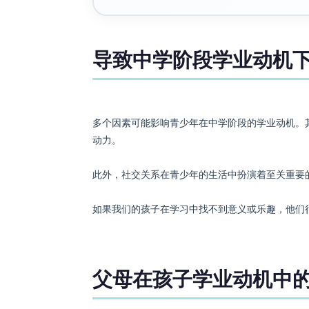
导致中学阶段学业动机
多个因素可能影响青少年在中学阶段的学业动机。
动力。
此外，社交关系在青少年的生活中扮演着至关重要
如果我们的孩子在学习中找不到意义或乐趣，他们
父母在孩子学业动机中