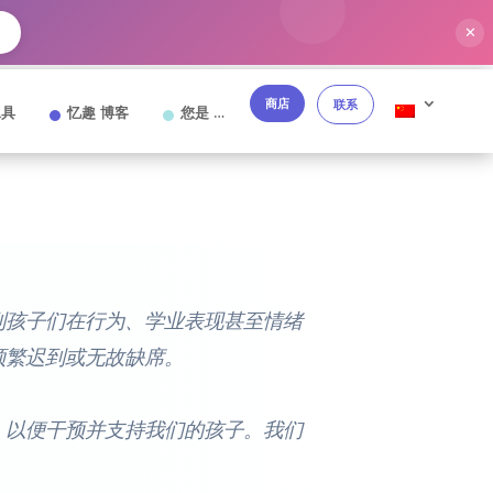
✕
→
商店
联系
工具
忆趣 博客
您是 …
到孩子们在行为、学业表现甚至情绪
频繁迟到或无故缺席。
，以便干预并支持我们的孩子。我们