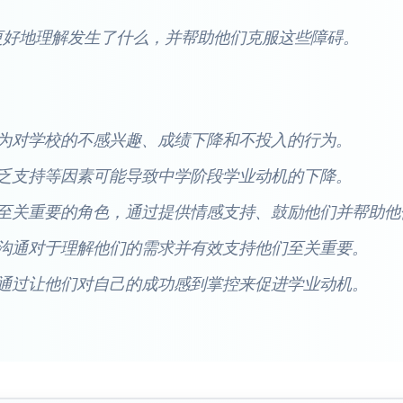
更好地理解发生了什么，并帮助他们克服这些障碍。
为对学校的不感兴趣、成绩下降和不投入的行为。
乏支持等因素可能导致中学阶段学业动机的下降。
至关重要的角色，通过提供情感支持、鼓励他们并帮助他
沟通对于理解他们的需求并有效支持他们至关重要。
通过让他们对自己的成功感到掌控来促进学业动机。