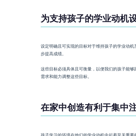
为支持孩子的学业动机
设定明确且可实现的目标对于维持孩子的学业动机
步提高成绩。
这些目标必须具体且可衡量，以便我们的孩子能够
需求和能力调整这些目标。
在家中创造有利于集中
孩子学习的环境在他们的学业动机中起着至关重要