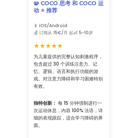
🧩 COCO 思考 和 COCO 运
动 ⭐ 推荐
📱 iOS/Android
💰 订阅从 15€/月 起
👶 5-10岁
★★★★★
为儿童提供的完整认知刺激程序，
包含超过 30 个训练注意力、记
忆、逻辑、语言和执行功能的游
戏。对注意力障碍和学习困难特别
有效。
独特创新：
每 15 分钟强制进行一
次运动休息，内容 100% 法语，详
细的表现跟踪，适合学习障碍的界
面。
发现 COCO