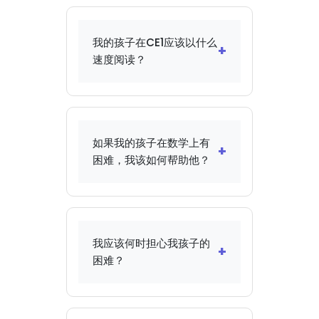
我的孩子在CE1应该以什么
+
速度阅读？
在CE1的开始阶段，学生应
该以每分钟约50-60个单词
的速度阅读，并在年末达到
如果我的孩子在数学上有
80-100个单词的速度。这个
+
困难，我该如何帮助他？
速度应该伴随着对文本的良
好理解。如果您的孩子阅读
使用具体物品来说明抽象概
得较慢，首先要优先考虑理
念：用瓶盖计数，用橡皮泥
解，速度会随着练习自然提
制作几何形状，用假币解决
高。
我应该何时担心我孩子的
问题。将练习分解为简单的
+
困难？
步骤，并重视每一个小进
步。数学游戏和像COCO这
如果困难在得到帮助后仍然
样的教育应用可以使学习更
持续，或者如果您的孩子对
加有趣。