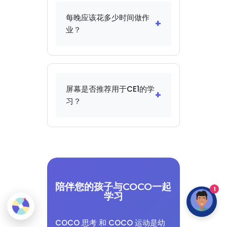
学校表现出厌恶，表现出行
每晚应该花多少时间做作
为问题，或者您观察到与同
+
业？
龄人之间有显著差距，请提
醒老师。这时可能需要进行
在CE1，作业每天不应超过
评估，以确定是否存在特定
15-20分钟。优先考虑质量
的障碍，并制定适当的支持
而非数量：做得好的练习比
措施。
屏幕是否推荐用于CE1的学
草率完成的一页更好。如果
+
习？
您的孩子花费的时间远远超
过这个，不要犹豫与老师沟
屏幕如果以教育性和有限的
通，以调整工作量。
时间使用，可以是有益的。
理想情况下，不应超过连续
15-20分钟，应该与体育活
动交替，并选择适合年龄的
陪伴您的孩子与COCO一起
互动内容。应用程序COCO
1
学习
遵循这些原则，每使用15分
钟就强制进行一次体育休
COCO 思考 和 COCO 运动是幼
息。