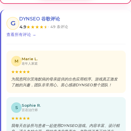
DYNSEO 谷歌评论
G
4.9
★
★
★
★
★
· 49 条评论
查看所有评论 →
Marie L.
M
老年人家庭
★
★
★
★
★
为我患阿尔茨海默病的母亲提供的出色应用程序。游戏真正激发
了她的兴趣，团队非常用心。衷心感谢DYNSEO整个团队！
Sophie R.
S
言语治疗师
★
★
★
★
★
我每天在诊所与患者一起使用DYNSEO游戏。内容丰富、设计精