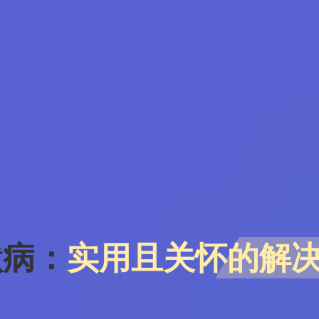
默病：
实用且关怀的解