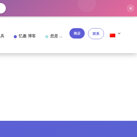
✕
→
商店
联系
工具
忆趣 博客
您是 …