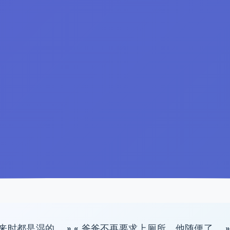
来时都是湿的。 » « 爸爸不再要求上厕所，他随便了。 