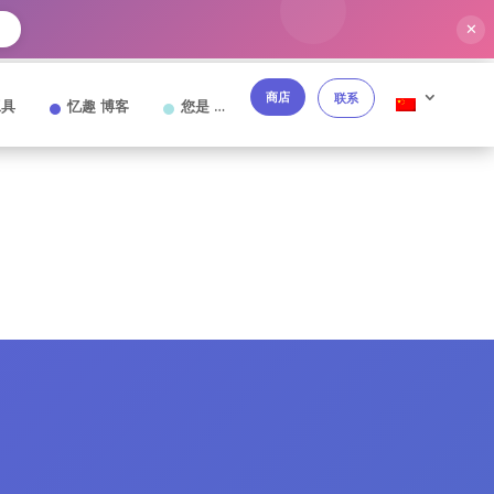
✕
→
商店
联系
工具
忆趣 博客
您是 …