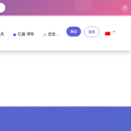
✕
商店
联系
工具
忆趣 博客
您是 …