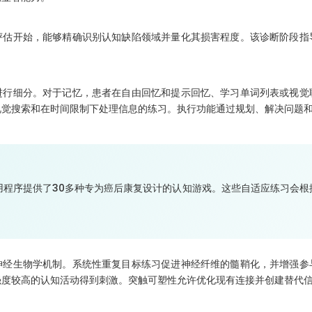
评估开始，能够精确识别认知缺陷领域并量化其损害程度。该诊断阶段指
进行细分。对于记忆，患者在自由回忆和提示回忆、学习单词列表或视觉
视觉搜索和在时间限制下处理信息的练习。执行功能通过规划、解决问题
考 应用程序提供了30多种专为癌后康复设计的认知游戏。这些自适应练习会
神经生物学机制。系统性重复目标练习促进神经纤维的髓鞘化，并增强参
强度较高的认知活动得到刺激。突触可塑性允许优化现有连接并创建替代