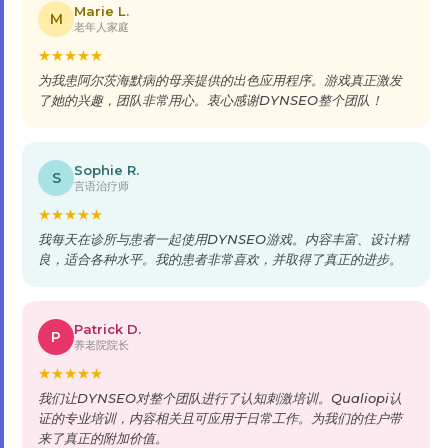
Marie L.
M
老年人家庭
★
★
★
★
★
为我患阿尔茨海默病的母亲提供的出色应用程序。游戏真正激发
了她的兴趣，团队非常用心。衷心感谢DYNSEO整个团队！
Sophie R.
S
言语治疗师
★
★
★
★
★
我每天在诊所与患者一起使用DYNSEO游戏。内容丰富、设计精
良，适合各种水平。我的患者非常喜欢，并取得了真正的进步。
Patrick D.
P
养老院院长
★
★
★
★
★
我们让DYNSEO对整个团队进行了认知刺激培训。Qualiopi认
证的专业培训，内容相关且可应用于日常工作。为我们的住户带
来了真正的附加价值。