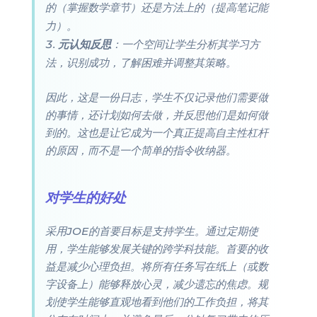
的（掌握数学章节）还是方法上的（提高笔记能
力）。
元认知反思
：一个空间让学生分析其学习方
法，识别成功，了解困难并调整其策略。
因此，这是一份日志，学生不仅记录他们
需要做
的事情，还计划
如何
去做，并反思
他们是如何做
到的
。这也是让它成为一个真正提高自主性杠杆
的原因，而不是一个简单的指令收纳器。
对学生的好处
采用JOE的首要目标是支持学生。通过定期使
用，学生能够发展关键的跨学科技能。首要的收
益是减少心理负担。将所有任务写在纸上（或数
字设备上）能够释放心灵，减少遗忘的焦虑。规
划使学生能够直观地看到他们的工作负担，将其