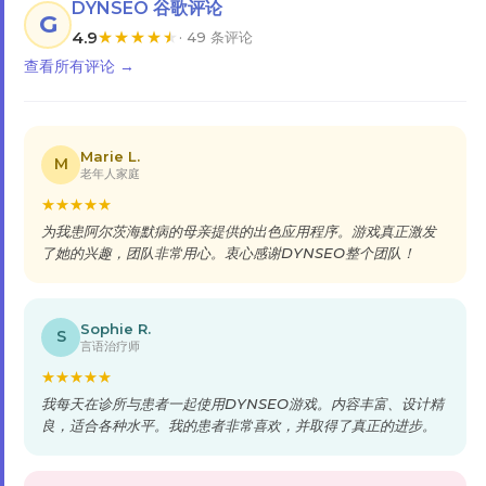
DYNSEO 谷歌评论
G
4.9
★
★
★
★
★
· 49 条评论
查看所有评论 →
Marie L.
M
老年人家庭
★
★
★
★
★
为我患阿尔茨海默病的母亲提供的出色应用程序。游戏真正激发
了她的兴趣，团队非常用心。衷心感谢DYNSEO整个团队！
Sophie R.
S
言语治疗师
★
★
★
★
★
我每天在诊所与患者一起使用DYNSEO游戏。内容丰富、设计精
良，适合各种水平。我的患者非常喜欢，并取得了真正的进步。