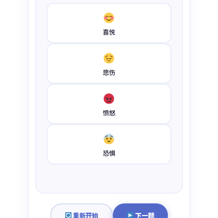
喜悦
悲伤
愤怒
恐惧
重新开始
下一题