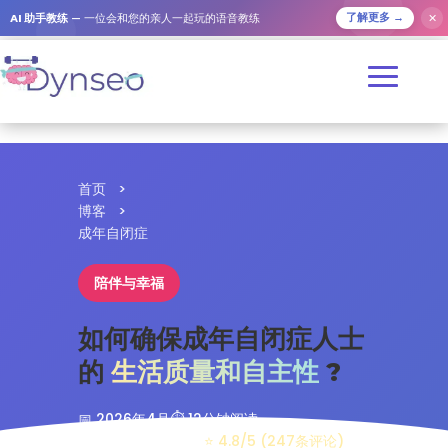
✕
AI 助手教练
— 一位会和您的亲人一起玩的语音教练
了解更多 →
首页
>
博客
>
成年自闭症
陪伴与幸福
如何确保成年自闭症人士
的
生活质量和自主性
?
📅 2026年4月
⏱️ 12分钟阅读
👥 家庭与专业人士
⭐ 4.8/5 (247条评论)