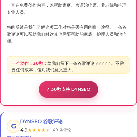
⭐ 30秒支持 DYNSEO
DYNSEO 谷歌评论
G
4.9
★
★
★
★
★
· 49 条评论
查看所有评论 →
Marie L.
M
老年人家庭
★
★
★
★
★
为我患阿尔茨海默病的母亲提供的出色应用程序。游戏真正激发
了她的兴趣，团队非常用心。衷心感谢DYNSEO整个团队！
Sophie R.
S
言语治疗师