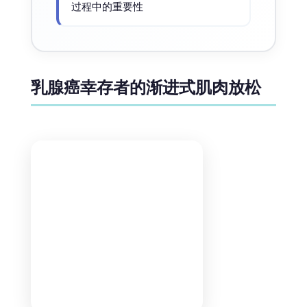
过程中的重要性
乳腺癌幸存者的渐进式肌肉放松
渐进式肌肉放松是一种技术,包括逐渐收缩和放松身
体肌肉以诱导深度放松状态。它可用于帮助乳腺癌幸
存者减少压力、焦虑和肌肉紧张。渐进式肌肉放松还
可以促进恢复性睡眠并改善幸存者的整体生活质量。
乳腺癌幸存者的问题解决训练