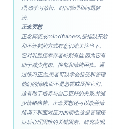
理,如学习放松、时间管理和问题解
决。
正念冥想
正念冥想或
mindfulness
,是指以开放
和不评判的方式有意识地关注当下。
它对乳腺癌幸存者特别有益,因为它有
助于减少焦虑、抑郁和情绪困扰。通
过练习正念,患者可以学会接受和管理
他们的情绪,而不是忽视或压抑它们。
这有助于培养与自己更好的关系,并减
少情绪痛苦。正念冥想还可以改善情
绪调节和面对压力的韧性,这是管理癌
症后心理困难的关键因素。研究表明,