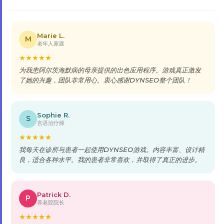
Marie L.
M
老年人家庭
★
★
★
★
★
为我患阿尔茨海默病的母亲提供的出色应用程序。游戏真正激发
了她的兴趣，团队非常用心。衷心感谢DYNSEO整个团队！
Sophie R.
S
言语治疗师
★
★
★
★
★
我每天在诊所与患者一起使用DYNSEO游戏。内容丰富、设计精
良，适合各种水平。我的患者非常喜欢，并取得了真正的进步。
Patrick D.
P
养老院院长
★
★
★
★
★