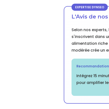
EXPERTISE DYNSEO
L'Avis de no
Selon nos experts, 
s'inscrivent dans 
alimentation riche
modérée crée un e
Recommandation P
Intégrez 15 minu
pour amplifier l