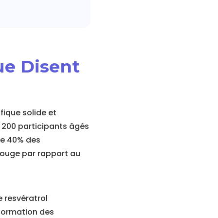
ue Disent
fique solide et
i 200 participants âgés
de 40% des
ouge par rapport au
 resvératrol
 formation des