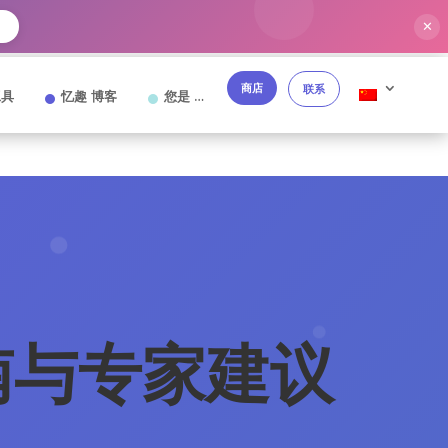
✕
→
商店
联系
工具
忆趣 博客
您是 …
南与专家建议