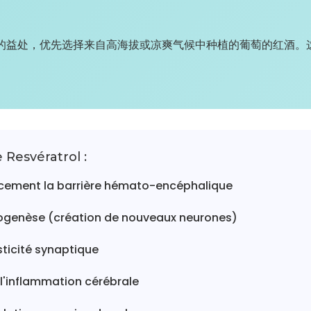
的益处，优先选择来自高海拔或凉爽气候中种植的葡萄的红酒。
e Resvératrol :
acement la barrière hémato-encéphalique
rogenèse (création de nouveaux neurones)
sticité synaptique
l'inflammation cérébrale