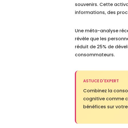
souvenirs. Cette activa
informations, des pro
Une méta-analyse récen
révèle que les personn
réduit de 25% de déve
consommateurs.
ASTUCE D'EXPERT
Combinez la conso
cognitive comme c
bénéfices sur votr