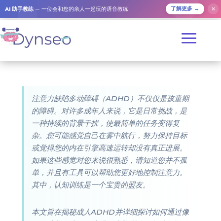
AI 助手教练
— 一位会和您的亲人一起玩的语音教练
✕
了解更多 →
注意力缺陷多动障碍（ADHD）不仅仅是孩童期
的障碍。对许多成年人来说，它是日常挑战，是
一种持续的背景干扰，使最简单的任务变得复
杂。您可能感觉自己在雾中航行，努力保持目标
或觉得您的内在引擎高速运转却没有真正进展。
如果这些感觉对您来说很熟悉，请知道您并不孤
单，并且有工具可以帮助您更好地控制注意力。
其中，认知训练是一个宝贵的盟友。
本文旨在揭秘成人ADHD并详细探讨如何通过像