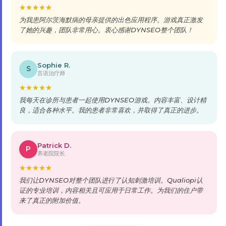
★
★
★
★
★
为我患阿尔茨海默病的母亲提供的出色应用程序。游戏真正激发
了她的兴趣，团队非常用心。衷心感谢DYNSEO整个团队！
Sophie R.
S
言语治疗师
★
★
★
★
★
我每天在诊所与患者一起使用DYNSEO游戏。内容丰富、设计精
良，适合各种水平。我的患者非常喜欢，并取得了真正的进步。
Patrick D.
P
养老院院长
★
★
★
★
★
我们让DYNSEO对整个团队进行了认知刺激培训。Qualiopi认
证的专业培训，内容相关且可应用于日常工作。为我们的住户带
来了真正的附加价值。