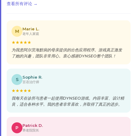
查看所有评论 →
Marie L.
M
老年人家庭
★
★
★
★
★
为我患阿尔茨海默病的母亲提供的出色应用程序。游戏真正激发
了她的兴趣，团队非常用心。衷心感谢DYNSEO整个团队！
Sophie R.
S
言语治疗师
★
★
★
★
★
我每天在诊所与患者一起使用DYNSEO游戏。内容丰富、设计精
良，适合各种水平。我的患者非常喜欢，并取得了真正的进步。
Patrick D.
P
养老院院长