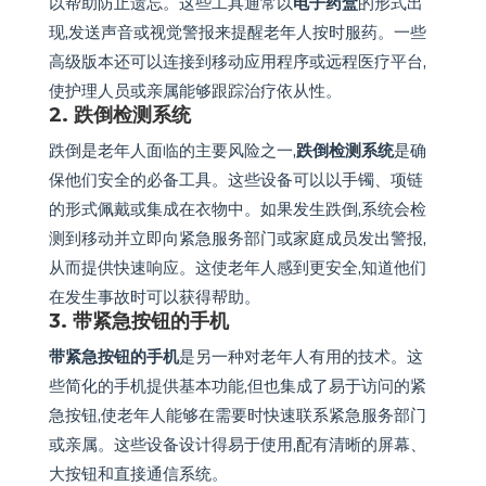
以帮助防止遗忘。这些工具通常以
电子药盒
的形式出
现,发送声音或视觉警报来提醒老年人按时服药。一些
高级版本还可以连接到移动应用程序或远程医疗平台,
使护理人员或亲属能够跟踪治疗依从性。
2. 跌倒检测系统
跌倒是老年人面临的主要风险之一,
跌倒检测系统
是确
保他们安全的必备工具。这些设备可以以手镯、项链
的形式佩戴或集成在衣物中。如果发生跌倒,系统会检
测到移动并立即向紧急服务部门或家庭成员发出警报,
从而提供快速响应。这使老年人感到更安全,知道他们
在发生事故时可以获得帮助。
3. 带紧急按钮的手机
带紧急按钮的手机
是另一种对老年人有用的技术。这
些简化的手机提供基本功能,但也集成了易于访问的紧
急按钮,使老年人能够在需要时快速联系紧急服务部门
或亲属。这些设备设计得易于使用,配有清晰的屏幕、
大按钮和直接通信系统。