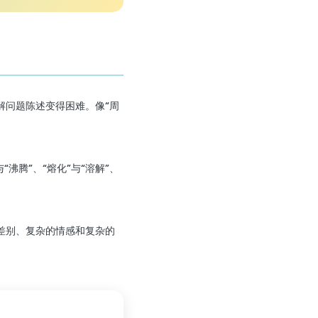
解问题陈述变得困难。像“周
腾”、“熔化”与“溶解”、
差别、复杂的情感和复杂的