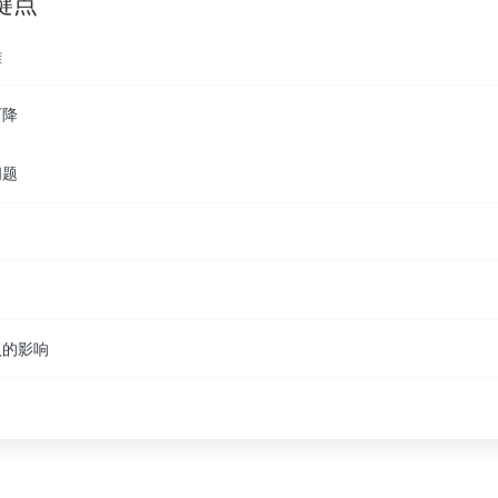
键点
难
下降
问题
入的影响