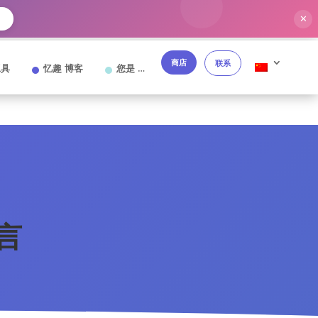
✕
→
商店
联系
工具
忆趣 博客
您是 …
言