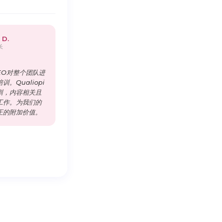
 D.
长
EO对整个团队进
。Qualiopi
训，内容相关且
工作。为我们的
正的附加价值。