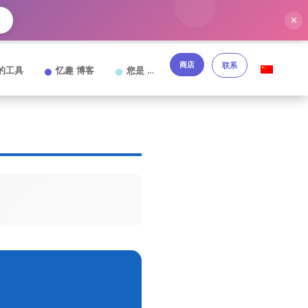
✕
→
商店
联系
的工具
忆趣 博客
您是 …