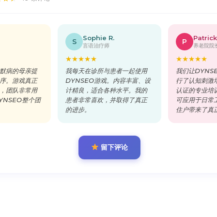
Sophie R.
Patrick
S
P
言语治疗师
养老院院
★
★
★
★
★
★
★
★
★
★
默病的母亲提
我每天在诊所与患者一起使用
我们让DYNS
序。游戏真正
DYNSEO游戏。内容丰富、设
行了认知刺激培训
，团队非常用
计精良，适合各种水平。我的
认证的专业培
YNSEO整个团
患者非常喜欢，并取得了真正
可应用于日常
的进步。
住户带来了真
留下评论