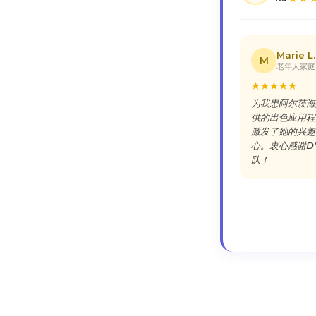
Marie L.
M
老年人家庭
★
★
★
★
★
为我患阿尔茨海
供的出色应用程
激发了她的兴趣
心。衷心感谢D
队！