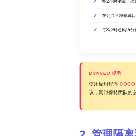
每2小时消毒一次
在公共区域佩戴口
每3小时通风15分
DYNSEO 提示
使用应用程序
COCO
议，同时保持团队的
2. 管理隔