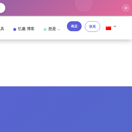
✕
商店
联系
工具
忆趣 博客
您是 …