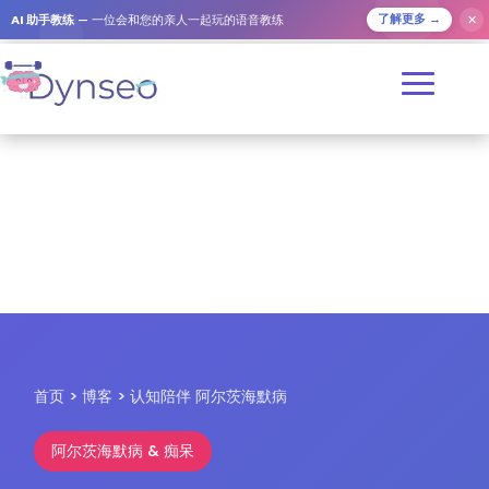
✕
AI 助手教练
— 一位会和您的亲人一起玩的语音教练
了解更多 →
首页
>
博客
> 认知陪伴 阿尔茨海默病
阿尔茨海默病 & 痴呆