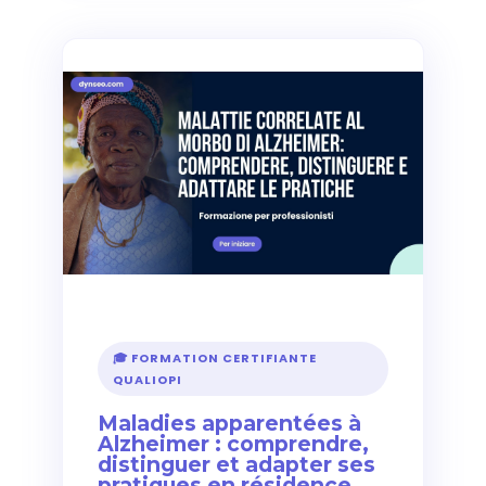
🎓 FORMATION CERTIFIANTE
QUALIOPI
Maladies apparentées à
Alzheimer : comprendre,
distinguer et adapter ses
pratiques en résidence