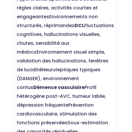
règles claires, activités courtes et
engageantesEnvironnements non
structurés, réprimandes
DCL
Fluctuations
cognitives, hallucinations visuelles,
chutes, sensibilité aux
médocsEnvironnement visuel simple,
validation des hallucinations, fenêtres
de luciditéNeuroleptiques typiques
(DANGER), environnement
confus
Démence vasculaire
Profil
hétérogène post-AVC, humeur labile,
dépression fréquentePrévention
cardiovasculaire, stimulation des
fonctions préservéesSous-estimation
des capacités résiduelles