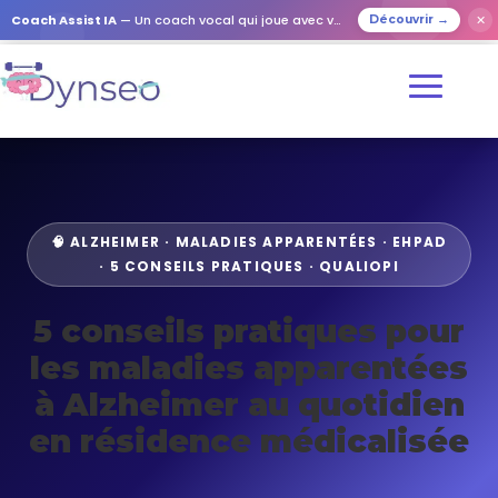
Coach Assist IA
— Un coach vocal qui joue avec vos proches
✕
Découvrir →
🧠 ALZHEIMER · MALADIES APPARENTÉES · EHPAD
· 5 CONSEILS PRATIQUES · QUALIOPI
5 conseils pratiques pour
les maladies apparentées
à Alzheimer au quotidien
en résidence médicalisée