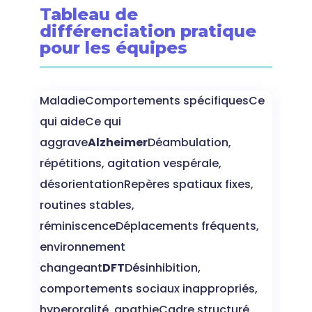
Tableau de
différenciation pratique
pour les équipes
MaladieComportements spécifiquesCe
qui aideCe qui
aggrave
Alzheimer
Déambulation,
répétitions, agitation vespérale,
désorientationRepères spatiaux fixes,
routines stables,
réminiscenceDéplacements fréquents,
environnement
changeant
DFT
Désinhibition,
comportements sociaux inappropriés,
hyperoralité, apathieCadre structuré,