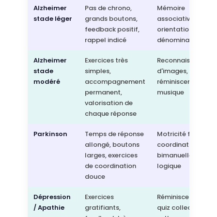
Alzheimer
Pas de chrono,
Mémoire
stade léger
grands boutons,
associative,
feedback positif,
orientation,
rappel indicé
dénomination
Alzheimer
Exercices très
Reconnaissance
stade
simples,
d'images,
modéré
accompagnement
réminiscence,
permanent,
musique
valorisation de
chaque réponse
Parkinson
Temps de réponse
Motricité fine,
allongé, boutons
coordination
larges, exercices
bimanuelle,
de coordination
logique
douce
Dépression
Exercices
Réminiscence,
/ Apathie
gratifiants,
quiz collectif,