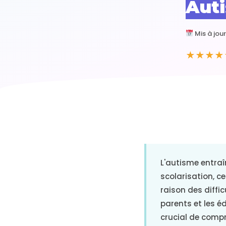
Auti
Mis à jou
★★★★
L'autisme entraî
scolarisation, c
raison des diffic
parents et les éd
crucial de compr