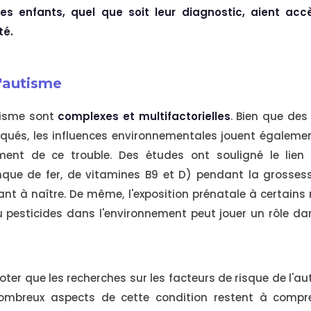
les enfants, quel que soit leur diagnostic, aient ac
té.
l'autisme
utisme sont
complexes et multifactorielles
. Bien que des
qués, les influences environnementales jouent également
ent de ce trouble. Des études ont souligné le lien
nque de fer, de vitamines B9 et D) pendant la grossess
fant à naître. De même, l'exposition prénatale à certain
u pesticides dans l'environnement peut jouer un rôle d
noter que les recherches sur les facteurs de risque de l'a
ombreux aspects de cette condition restent à compre