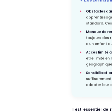
✦ Les principa
Obstacles dan
apprentissage 
standard. Ces 
Manque de re
toujours des 
d'un enfant a
Accès limité à
être limité en
géographique
Sensibilisation
suffisamment 
adapter leur
Il est essentiel d