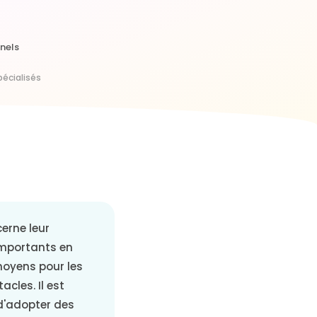
nels
pécialisés
cerne leur
 importants en
 moyens pour les
cles. Il est
 d'adopter des