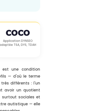
COCO
Application DYNSEO
adaptée TSA, DYS, TDAH
, est une condition
ils — d'où le terme
rès différents : l'un
ut avoir un quotient
 surtout sociales et
ctre autistique — elle
spensables.