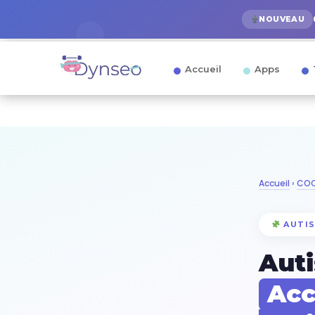
NOUVEAU
Accueil
Apps
Accueil
›
COC
AUTIS
Auti
Acc