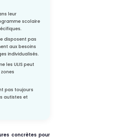
ans leur
programme scolaire
écifiques.
e disposent pas
ent aux besoins
s individualisés.
e les ULIS peut
s zones
nt pas toujours
 autistes et
ures concrètes pour