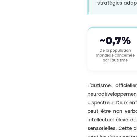
stratégies adapt
~0,7%
De la population
mondiale concernée
par l'autisme
L'autisme, officie
neurodéveloppement
« spectre ». Deux en
peut être non verba
intellectuel élevé 
sensorielles. Cette d
rend les réponses un