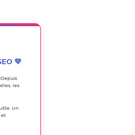
SEO 💙
 Depuis
lles, les
utile. Un
 et