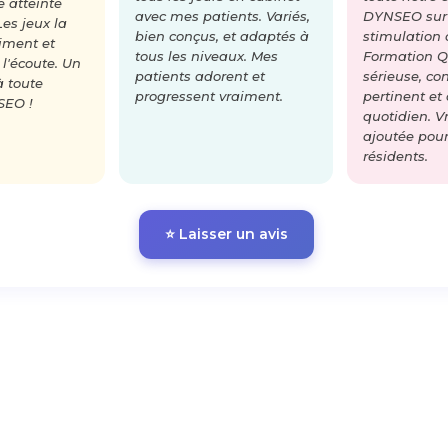
 atteinte
avec mes patients. Variés,
DYNSEO sur
Les jeux la
bien conçus, et adaptés à
stimulation 
iment et
tous les niveaux. Mes
Formation Q
 l'écoute. Un
patients adorent et
sérieuse, co
à toute
progressent vraiment.
pertinent et
SEO !
quotidien. V
ajoutée pou
résidents.
⭐ Laisser un avis