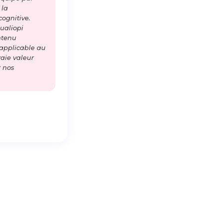
 la
cognitive.
ualiopi
ntenu
 applicable au
raie valeur
r nos