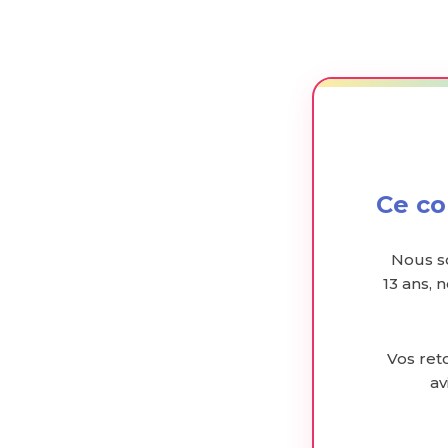
Ce co
Nous s
13 ans, 
Vos reto
av