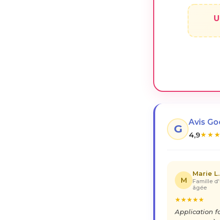
U
Avis G
G
4,9
★
★
Marie L.
M
Famille d
âgée
★
★
★
★
★
Application 