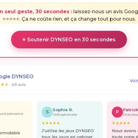
n seul geste, 30 secondes :
laissez-nous un avis Goog
⭐⭐⭐⭐⭐. Ça ne coûte rien, et ça change tout pour nous.
⭐ Soutenir DYNSEO en 30 secondes
oogle DYNSEO
Voi
★
★
★
· 49 avis
Sophie R.
Patrick
S
P
'une personne
Orthophoniste
Directe
★
★
★
★
★
★
★
★
★
★
J'utilise les jeux DYNSEO
Nous avons f
formidable
tous les jours en cabinet
toute notre 