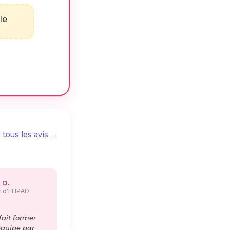
le
r tous les avis →
 D.
ur d'EHPAD
ait former
équipe par