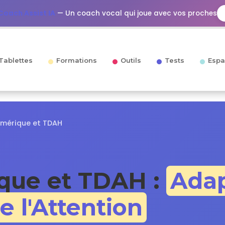
Coach Assist IA
— Un coach vocal qui joue avec vos proches
Tablettes
Formations
Outils
Tests
Espa
Numérique et TDAH
que et TDAH :
Adap
e l'Attention