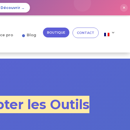
✕
Découvrir →
BOUTIQUE
CONTACT
ce pro
Blog
ter les Outils