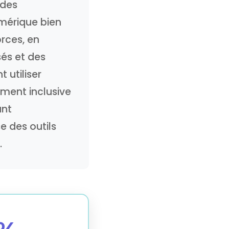
 des
mérique bien
orces, en
és et des
 utiliser
ement inclusive
ant
e des outils
.