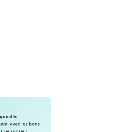
apacités
ment. Avec les bons
réussir leur