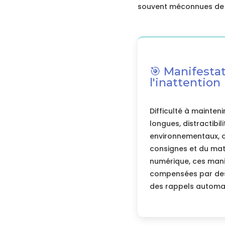
souvent méconnues de 
🎯 Manifesta
l'inattention
Difficulté à mainteni
longues, distractibil
environnementaux, o
consignes et du maté
numérique, ces mani
compensées par des
des rappels automa