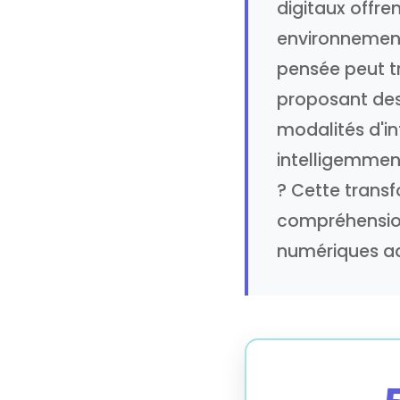
digitaux offre
environnement
pensée peut tr
proposant des
modalités d'int
intelligemment
? Cette transf
compréhension
numériques ad