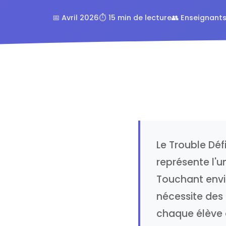
📅 Avril 2026
⏱️ 15 min de lecture
👥 Enseignants
Le Trouble Déf
représente l'u
Touchant envi
nécessite des
chaque élève d