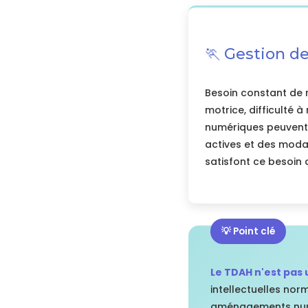
🏃 Gestion de
Besoin constant de 
motrice, difficulté à 
numériques peuvent
actives et des modal
satisfont ce besoin
💡 Point clé
Le TDAH n'est pas
intellectuelles nor
aménagements numér