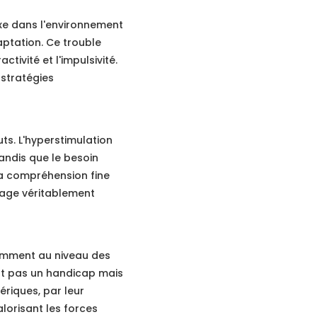
exe dans l'environnement
aptation. Ce trouble
ctivité et l'impulsivité.
stratégies
ts. L'hyperstimulation
andis que le besoin
La compréhension fine
sage véritablement
remment au niveau des
est pas un handicap mais
riques, par leur
alorisant les forces