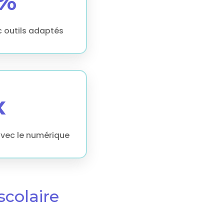
%
 outils adaptés
x
vec le numérique
colaire