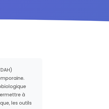
(TDAH)
temporaine.
obiologique
permettre à
ue, les outils