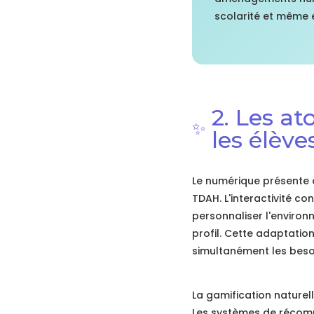
scolarité et même 
2. Les a
✨
les élèv
Le numérique présente d
TDAH. L'interactivité co
personnaliser l'enviro
profil. Cette adaptation
simultanément les besoi
La gamification naturel
Les systèmes de récomp