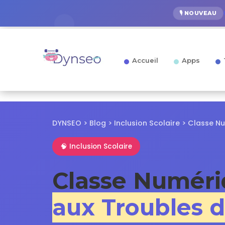
🎙️ NOUVEAU
Accueil
Apps
DYNSEO > Blog > Inclusion Scolaire > Classe 
🧠 Inclusion Scolaire
Classe Numéri
aux Troubles d