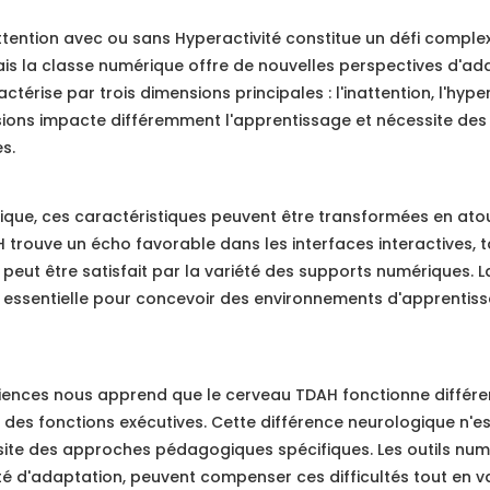
'Attention avec ou sans Hyperactivité constitue un défi compl
mais la classe numérique offre de nouvelles perspectives d'ad
érise par trois dimensions principales : l'inattention, l'hypera
ons impacte différemment l'apprentissage et nécessite des 
s.
que, ces caractéristiques peuvent être transformées en atou
 trouve un écho favorable dans les interfaces interactives, t
eut être satisfait par la variété des supports numériques. 
essentielle pour concevoir des environnements d'apprentis
ciences nous apprend que le cerveau TDAH fonctionne diffé
 et des fonctions exécutives. Cette différence neurologique n'
site des approches pédagogiques spécifiques. Les outils numé
cité d'adaptation, peuvent compenser ces difficultés tout en v