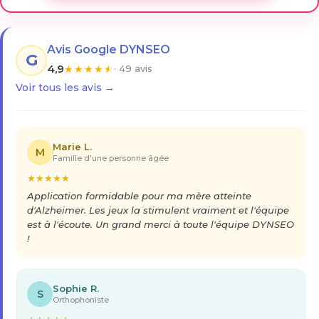
Avis Google DYNSEO
G
4,9
★
★
★
★
★
· 49 avis
Voir tous les avis →
Marie L.
M
Famille d'une personne âgée
★
★
★
★
★
Application formidable pour ma mère atteinte
d'Alzheimer. Les jeux la stimulent vraiment et l'équipe
est à l'écoute. Un grand merci à toute l'équipe DYNSEO
!
Sophie R.
S
Orthophoniste