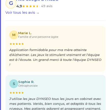
G
4,9
★
★
★
★
★
· 49 avis
Voir tous les avis →
Marie L.
M
Famille d'une personne âgée
★
★
★
★
★
Application formidable pour ma mère atteinte
d'Alzheimer. Les jeux la stimulent vraiment et l'équipe
est à l'écoute. Un grand merci à toute l'équipe DYNSEO
!
Sophie R.
S
Orthophoniste
★
★
★
★
★
J'utilise les jeux DYNSEO tous les jours en cabinet avec
mes patients. Variés, bien conçus, et adaptés à tous les
niveaux. Mes patients adorent et progressent vraiment.