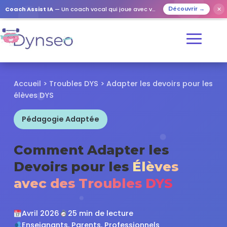
✕
Coach Assist IA
— Un coach vocal qui joue avec vos proches
Découvrir →
Accueil
>
Troubles DYS
> Adapter les devoirs pour les
élèves DYS
Pédagogie Adaptée
Comment Adapter les
Devoirs pour les
Élèves
avec des Troubles DYS
Avril 2026
25 min de lecture
Enseignants, Parents, Professionnels