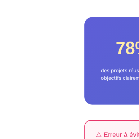
78
des projets réus
objectifs claire
⚠️ Erreur à évi