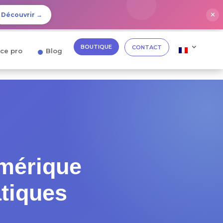
✕
Découvrir →
BOUTIQUE
CONTACT
ce pro
Blog
mérique
atiques