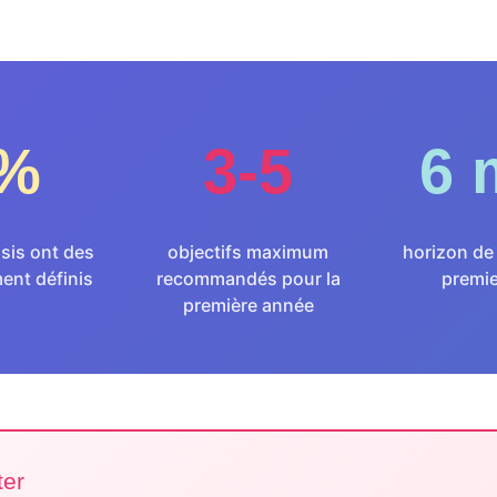
%
3-5
6 
sis ont des
objectifs maximum
horizon de
ment définis
recommandés pour la
premie
première année
ter