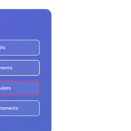
ifs
ements
uipes
ustements