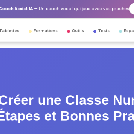
Coach Assist IA
— Un coach vocal qui joue avec vos proches
Tablettes
Formations
Outils
Tests
Espa
réer une Classe Nu
 Étapes et Bonnes Pr