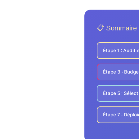
📋 Sommaire
Étape 1 : Audit 
Étape 3 : Budge
Étape 5 : Sélect
Étape 7 : Déplo