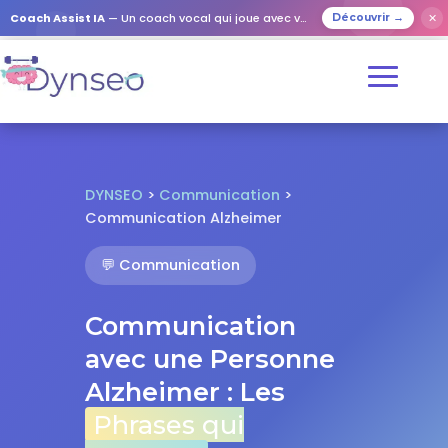
✕
Coach Assist IA
— Un coach vocal qui joue avec vos proches
Découvrir →
DYNSEO
>
Communication
>
Communication Alzheimer
💬 Communication
Communication
avec une Personne
Alzheimer : Les
Phrases qui