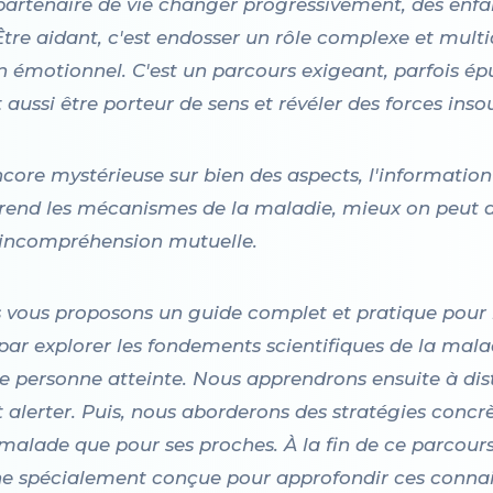
ur partenaire de vie changer progressivement, des en
 Être aidant, c'est endosser un rôle complexe et multi
en émotionnel. C'est un parcours exigeant, parfois é
aussi être porteur de sens et révéler des forces ins
ncore mystérieuse sur bien des aspects, l'informati
mprend les mécanismes de la maladie, mieux on peu
 d'incompréhension mutuelle.
s vous proposons un guide complet et pratique pour 
r explorer les fondements scientifiques de la mal
ne personne atteinte. Nous apprendrons ensuite à di
 alerter. Puis, nous aborderons des stratégies concrè
 malade que pour ses proches. À la fin de ce parcour
e spécialement conçue pour approfondir ces connai