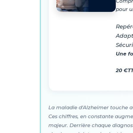
Compre
pour u
Repére
Adapt
Sécuri
Une fo
20 €T
La maladie d'Alzheimer touche au
Ces chiffres, en constante augmen
majeur. Derrière chaque diagnost