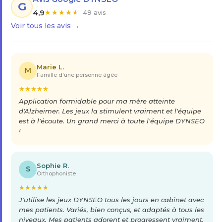
G
4,9
★
★
★
★
★
· 49 avis
Voir tous les avis →
Marie L.
M
Famille d'une personne âgée
★
★
★
★
★
Application formidable pour ma mère atteinte
d'Alzheimer. Les jeux la stimulent vraiment et l'équipe
est à l'écoute. Un grand merci à toute l'équipe DYNSEO
!
Sophie R.
S
Orthophoniste
★
★
★
★
★
J'utilise les jeux DYNSEO tous les jours en cabinet avec
mes patients. Variés, bien conçus, et adaptés à tous les
niveaux. Mes patients adorent et progressent vraiment.