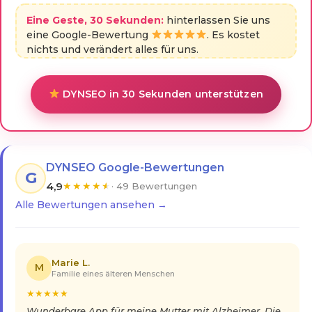
Eine Geste, 30 Sekunden:
hinterlassen Sie uns
eine Google-Bewertung
. Es kostet
nichts und verändert alles für uns.
DYNSEO in 30 Sekunden unterstützen
DYNSEO Google-Bewertungen
G
4,9
★
★
★
★
★
· 49 Bewertungen
Alle Bewertungen ansehen →
Marie L.
M
Familie eines älteren Menschen
★
★
★
★
★
Wunderbare App für meine Mutter mit Alzheimer. Die