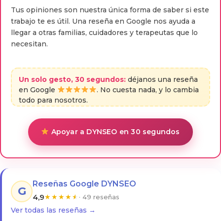
Tus opiniones son nuestra única forma de saber si este
trabajo te es útil. Una reseña en Google nos ayuda a
llegar a otras familias, cuidadores y terapeutas que lo
necesitan.
Un solo gesto, 30 segundos:
déjanos una reseña
en Google
. No cuesta nada, y lo cambia
todo para nosotros.
Apoyar a DYNSEO en 30 segundos
Reseñas Google DYNSEO
G
4,9
★
★
★
★
★
· 49 reseñas
Ver todas las reseñas →