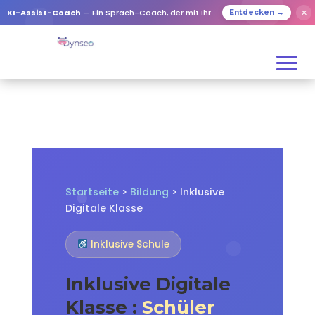
✕
KI-Assist-Coach
— Ein Sprach-Coach, der mit Ihren Lieben spielt
Entdecken →
Startseite
>
Bildung
> Inklusive
Digitale Klasse
Inklusive Schule
Inklusive Digitale
Klasse :
Schüler