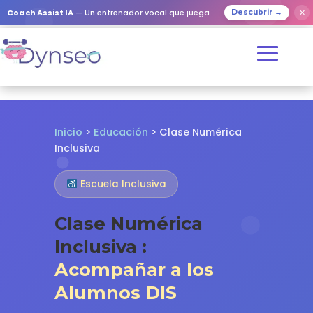
✕
Coach Assist IA
— Un entrenador vocal que juega con tus seres queridos
Descubrir →
Inicio
>
Educación
> Clase Numérica
Inclusiva
Escuela Inclusiva
Clase Numérica
Inclusiva :
Acompañar a los
Alumnos DIS