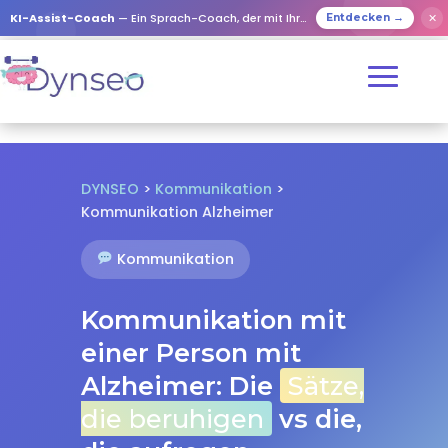
✕
KI-Assist-Coach
— Ein Sprach-Coach, der mit Ihren Lieben spielt
Entdecken →
DYNSEO
>
Kommunikation
>
Kommunikation Alzheimer
Kommunikation
Kommunikation mit
einer Person mit
Alzheimer: Die
Sätze,
die beruhigen
vs die,