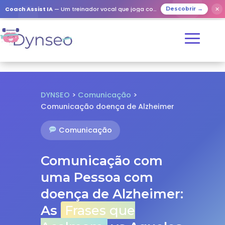
✕
Coach Assist IA
— Um treinador vocal que joga com os seus entes queridos
Descobrir →
DYNSEO
>
Comunicação
>
Comunicação doença de Alzheimer
Comunicação
Comunicação com
uma Pessoa com
doença de Alzheimer:
As
Frases que