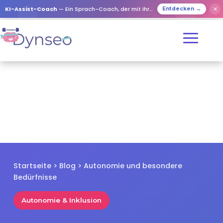
✕
KI-Assist-Coach
— Ein Sprach-Coach, der mit Ihren Lieben spielt
Entdecken →
Startseite
>
Blog
> Autonomie und besondere
Bedürfnisse
Autonomie & Inklusion