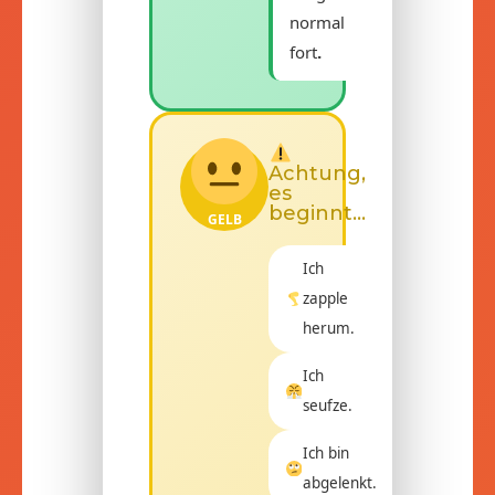
normal
fort
.
Achtung,
es
beginnt...
GELB
Ich
zapple
herum.
Ich
seufze.
Ich bin
abgelenkt.