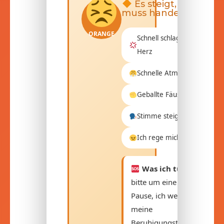
Es steigt, ich
muss handeln!
ORANGE
Schnell schlagendes
Herz
Schnelle Atmung
Geballte Fäuste
Stimme steigt auf
Ich rege mich auf.
Was ich tue:
Ich
bitte um eine
Pause, ich wende
meine
Beruhigungstechnik