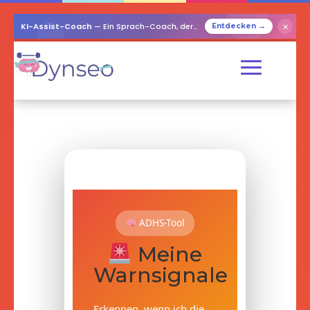
KI-Assist-Coach
— Ein Sprach-Coach, der mit Ihren Lieben spielt
✕
Entdecken →
ADHS-Tool
Meine
Warnsignale
Erkennen, wenn ich die