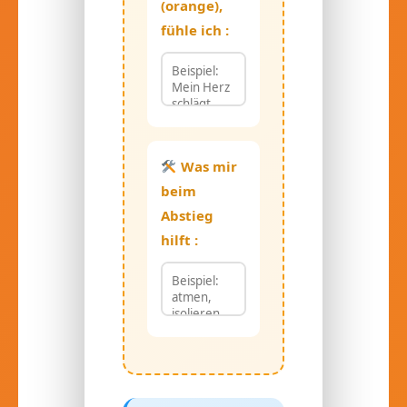
(orange),
fühle ich :
Was mir
beim
Abstieg
hilft :