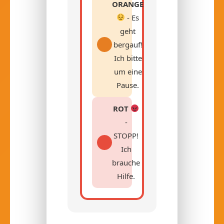
ORANGE
- Es
geht
bergauf!
Ich bitte
um eine
Pause.
ROT
-
STOPP!
Ich
brauche
Hilfe.