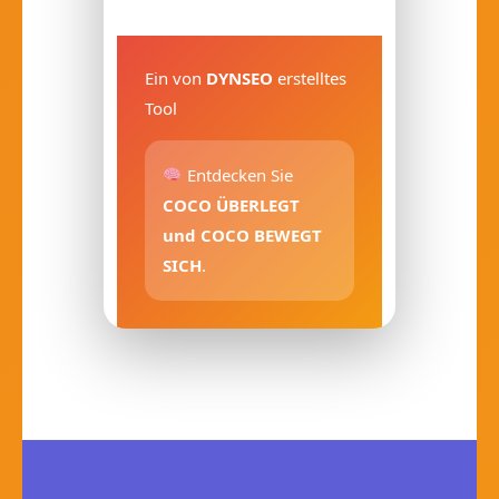
Ein von
DYNSEO
erstelltes
Tool
Entdecken Sie
COCO ÜBERLEGT
und
COCO BEWEGT
SICH
.