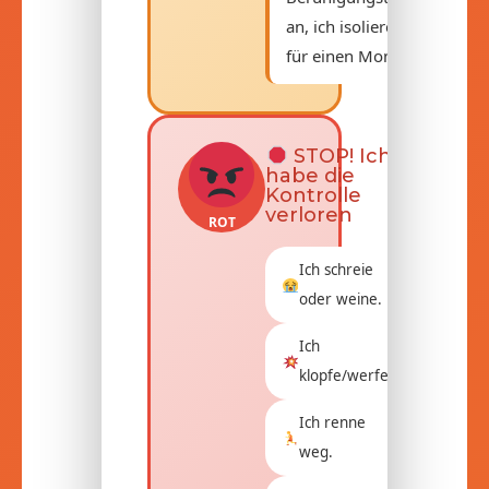
an, ich isoliere mich
für einen Moment.
STOP! Ich
habe die
Kontrolle
verloren
ROT
Ich schreie
oder weine.
Ich
klopfe/werfe.
Ich renne
weg.