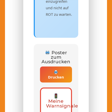
einzugreifen
und nicht auf
ROT zu warten.
Poster
zum
Ausdrucken
Drucken
Meine
Warnsignale