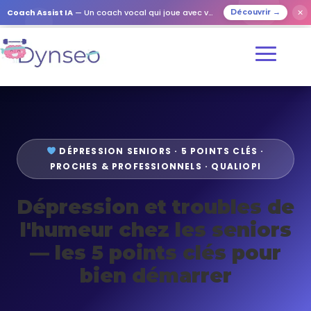
Coach Assist IA
— Un coach vocal qui joue avec vos proches
✕
Découvrir →
DÉPRESSION SENIORS · 5 POINTS CLÉS ·
PROCHES & PROFESSIONNELS · QUALIOPI
Dépression et troubles de
l'humeur chez les seniors
— les 5 points clés pour
bien démarrer