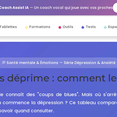
Coach Assist IA
— Un coach vocal qui joue avec vos proches
Tablettes
Formations
Outils
Tests
Espa
💭 Santé mentale & Émotions — Série Dépression & Anxiété
s déprime : comment les
e connaît des "coups de blues". Mais où s'arrê
 commence la dépression ? Ce tableau comparati
savoir quand consulter.