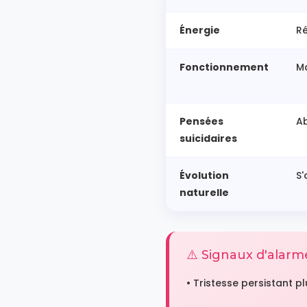
Énergie
R
Fonctionnement
Ma
Pensées
A
suicidaires
Évolution
S
naturelle
⚠️ Signaux d'alar
• Tristesse persistant 