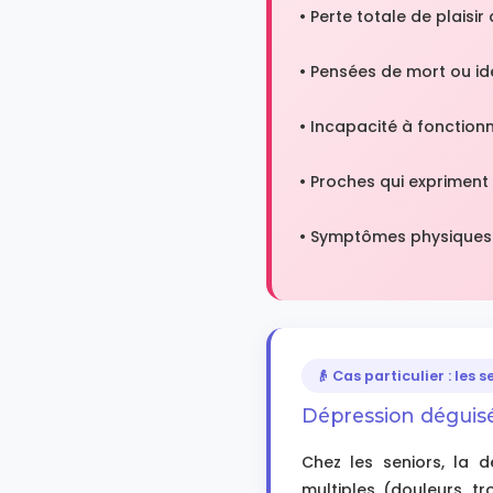
• Perte totale de plaisi
• Pensées de mort ou i
• Incapacité à fonctionn
• Proches qui expriment 
• Symptômes physiques i
👴 Cas particulier : les s
Dépression déguis
Chez les seniors, la 
multiples (douleurs, tr