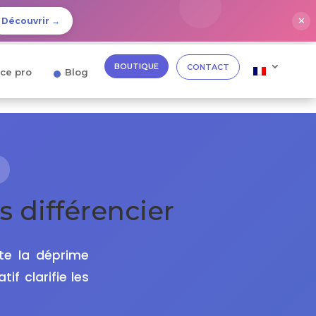
✕
Découvrir →
BOUTIQUE
CONTACT
ce pro
Blog
 différencier
te la déprime
f clarifie les