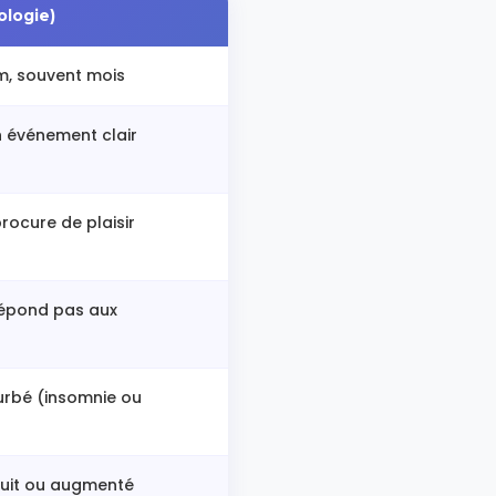
ologie)
, souvent mois
n événement clair
rocure de plaisir
répond pas aux
rbé (insomnie ou
duit ou augmenté