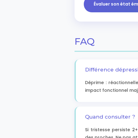
Évaluer son état é
FAQ
Différence dépress
Déprime : réactionnelle
impact fonctionnel maje
Quand consulter ?
Si tristesse persiste 
des proches. Ne pas at