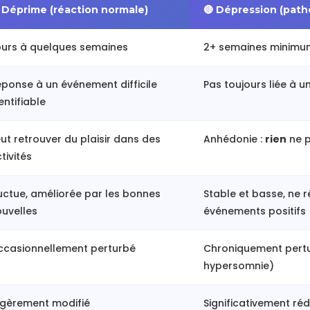
 Déprime (réaction normale)
🔴 Dépression (path
ours à quelques semaines
2+ semaines minimum
ponse à un événement difficile
Pas toujours liée à u
entifiable
ut retrouver du plaisir dans des
Anhédonie :
rien
ne p
tivités
uctue, améliorée par les bonnes
Stable et basse, ne 
uvelles
événements positifs
ccasionnellement perturbé
Chroniquement pertu
hypersomnie)
égèrement modifié
Significativement ré