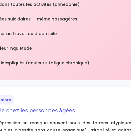
r dans toutes les activités (anhédonie)
dées suicidaires — même passagères
er au travail ou à domicile
leur inquiétude
nexpliqués (douleurs, fatigue chronique)
eniors
ée chez les personnes âgées
dépression se masque souvent sous des formes atypiques
oubles digestifs sans cause organique), irritabilité et agita