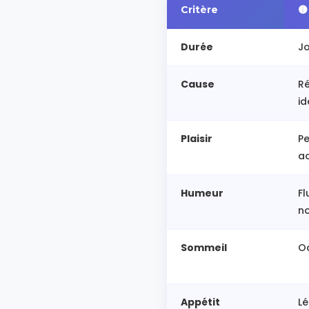
Critère
🟡
Durée
J
Cause
Ré
id
Plaisir
Pe
ac
Humeur
Fl
no
Sommeil
O
Appétit
L