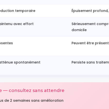
éduction temporaire
Épuisement profond, 
intenu avec effort
Sérieusement compro
domicile
bsentes
Peuvent être présent
'atténue spontanément
Persiste sans traite
me — consultez sans attendre
plus de 2 semaines sans amélioration