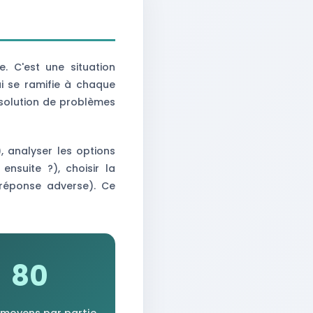
. C'est une situation
ui se ramifie à chaque
ésolution de problèmes
), analyser les options
nsuite ?), choisir la
 réponse adverse). Ce
80
moyens par partie