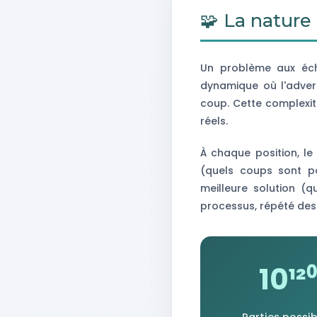
🧩 La natur
Un problème aux éche
dynamique où l'advers
coup. Cette complexit
réels.
À chaque position, le 
(quels coups sont po
meilleure solution (
processus, répété des 
10¹²⁰
Parties possib