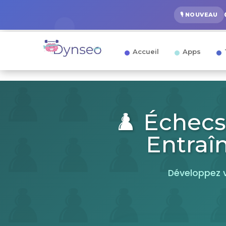
🎙️ NOUVEAU
Accueil
Apps
♟️ Échecs
Entraî
Développez v