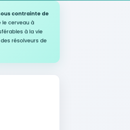
sous contrainte de
 le cerveau à
érables à la vie
 des résolveurs de