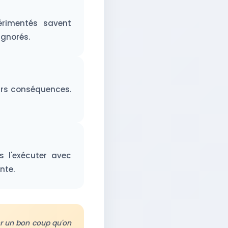
érimentés savent
ignorés.
urs conséquences.
is l'exécuter avec
nte.
er un bon coup qu'on