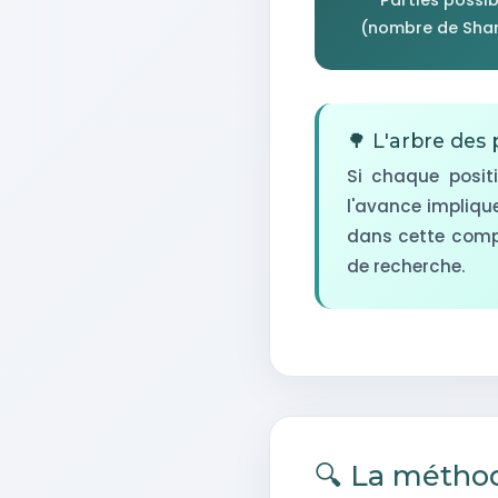
(nombre de Sha
🌳 L'arbre des p
Si chaque posit
l'avance impliqu
dans cette compl
de recherche.
🔍 La métho