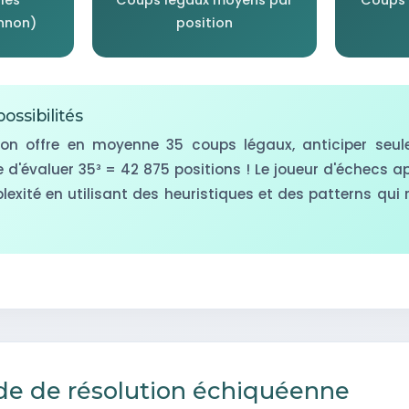
nnon)
position
ossibilités
ion offre en moyenne 35 coups légaux, anticiper seu
e d'évaluer 35³ = 42 875 positions ! Le joueur d'échecs 
exité en utilisant des heuristiques et des patterns qui 
de de résolution échiquéenne