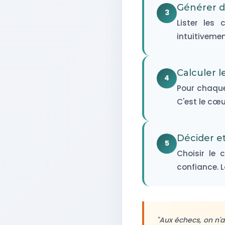
Générer d
3
Lister les
intuitivemen
Calculer l
4
Pour chaque
C'est le cœu
Décider e
5
Choisir le 
confiance. L
"Aux échecs, on n'