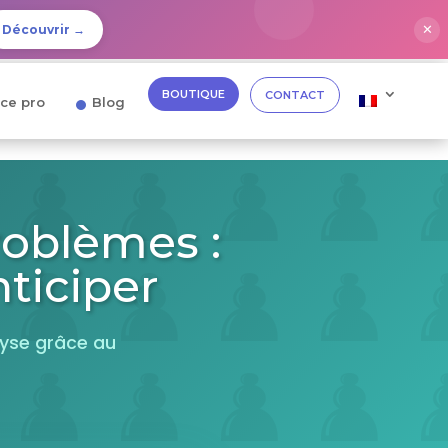
✕
Découvrir →
BOUTIQUE
CONTACT
ce pro
Blog
roblèmes :
ticiper
lyse grâce au