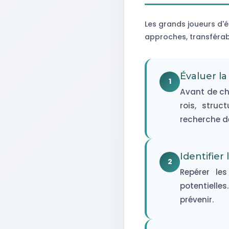
Les grands joueurs d'
approches, transférabl
Évaluer la
1
Avant de che
rois, struc
recherche de
Identifier
2
Repérer le
potentielle
prévenir.