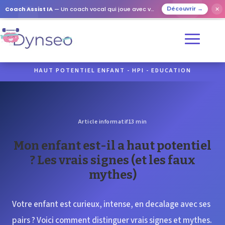
Coach Assist IA
— Un coach vocal qui joue avec vos proches
✕
Découvrir →
HAUT POTENTIEL ENFANT - HPI - EDUCATION
Article informatif
13 min
Mon enfant est-il a haut potentiel
? Les vrais signes (et les faux
mythes)
Votre enfant est curieux, intense, en decalage avec ses
pairs ? Voici comment distinguer vrais signes et mythes.