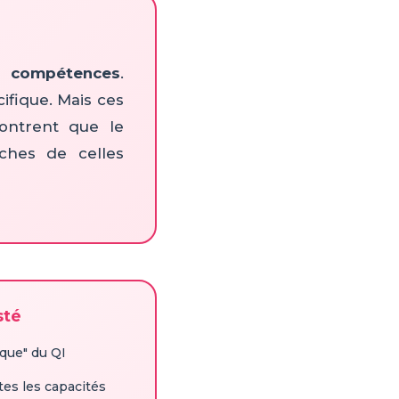
s compétences
.
ifique. Mais ces
montrent que le
oches de celles
sté
que" du QI
tes les capacités