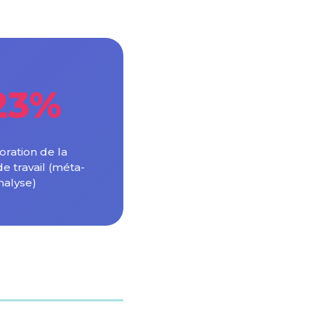
23%
oration de la
 travail (méta-
nalyse)