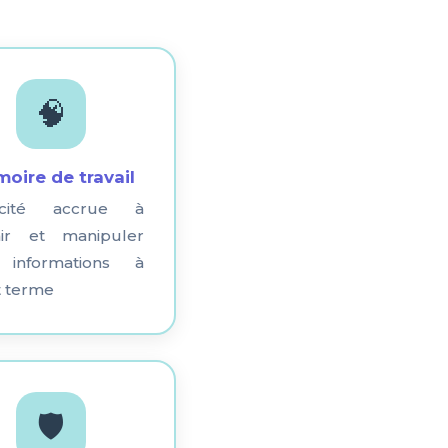
🧠
oire de travail
acité accrue à
nir et manipuler
informations à
t terme
🛡️