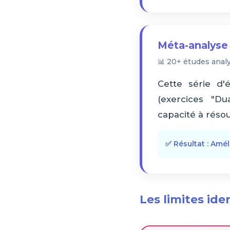
Méta-analyse 
📊 20+ études analy
Cette série d'
(exercices "Dua
capacité à rés
✅ Résultat : Amél
Les limites ide