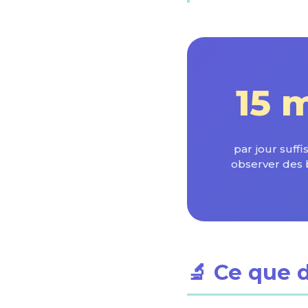
15 
par jour suff
observer des 
🔬 Ce que d