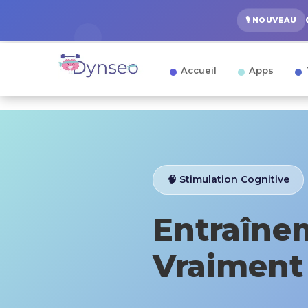
🎙️ NOUVEAU
Accueil
Apps
🧠 Stimulation Cognitive
Entraînem
Vraiment 