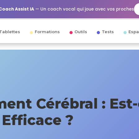
Coach Assist IA
— Un coach vocal qui joue avec vos proches
Tablettes
Formations
Outils
Tests
Espa
ent Cérébral : Est
Efficace ?