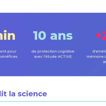
min
10 ans
+
isent pour
de protection cognitive
d'améli
bénéfices
avec l'étude ACTIVE
mémoire de
a
it la science