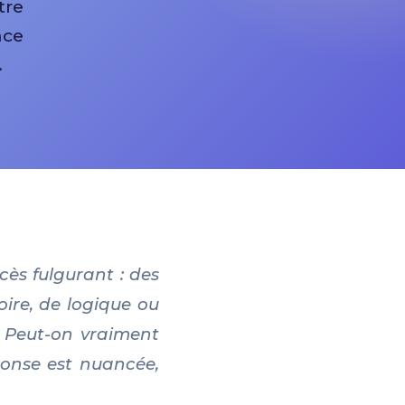
tre
nce
.
ès fulgurant : des
ire, de logique ou
 ? Peut-on vraiment
onse est nuancée,