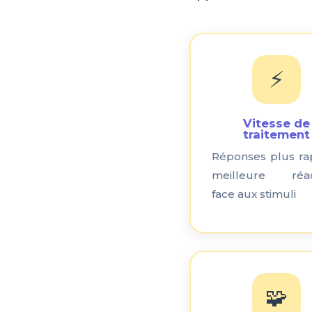
⚡
Vitesse de
traitement
Réponses plus rap
meilleure réact
face aux stimuli
🧩