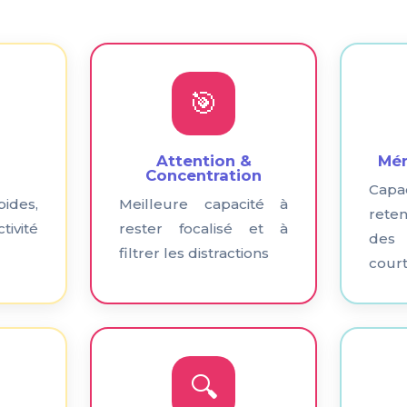
🎯
Attention &
Mém
Concentration
Cap
ides,
Meilleure capacité à
rete
ivité
rester focalisé et à
des 
filtrer les distractions
cour
🔍